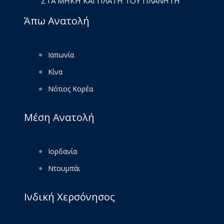
ΣΤΑ ΜΉΚΗ ΚΑΙ ΠΛΆΤΗ ΤΟΥ ΠΛΑΝΉΤΗ
Άπω Ανατολή
Ιαπωνία
Κίνα
Νότιος Κορέα
Μέση Ανατολή
Ιορδανία
Ντουμπάι
Ινδική Χερσόνησος