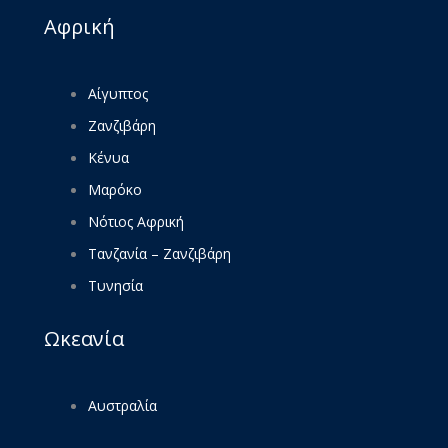
Αφρική
Αίγυπτος
Ζανζιβάρη
Κένυα
Μαρόκο
Νότιος Αφρική
Τανζανία – Ζανζιβάρη
Τυνησία
Ωκεανία
Αυστραλία