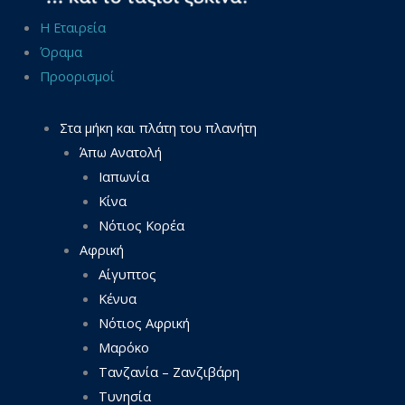
Η Εταιρεία
Όραμα
Προορισμοί
Στα μήκη και πλάτη του πλανήτη
Άπω Ανατολή
Ιαπωνία
Κίνα
Νότιος Κορέα
Αφρική
Αίγυπτος
Κένυα
Νότιος Αφρική
Μαρόκο
Τανζανία – Ζανζιβάρη
Τυνησία