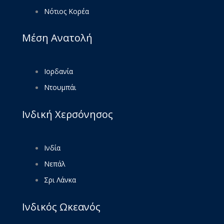
Νότιος Κορέα
Μέση Ανατολή
Ιορδανία
Ντουμπάι
Ινδική Χερσόνησος
Ινδία
Νεπάλ
Σρι Λάνκα
Ινδικός Ωκεανός