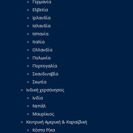
Γερμανία
Ελβετία
Ιρλανδία
Ισλανδία
Ισπανία
Ιταλία
Ολλανδία
Πολωνία
Πορτογαλία
Σκανδιναβία
Σκωτία
Ινδική χερσόνησος
Ινδία
Νεπάλ
Μαυρίκιος
Κεντρική Αμερική & Καραϊβική
Κόστα Ρίκα