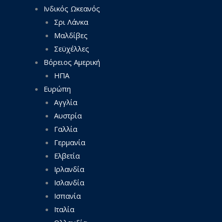
Ινδικός Ωκεανός
Σρι Λάνκα
Μαλδίβες
Σεϋχέλλες
Βόρειος Αμερική
ΗΠΑ
Ευρώπη
Αγγλία
Αυστρία
Γαλλία
Γερμανία
Ελβετία
Ιρλανδία
Ισλανδία
Ισπανία
Ιταλία