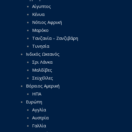
Αίγυπτος
Κένυα
Νότιος Αφρική
Μαρόκο
Τανζανία – Ζανζιβάρη
Τυνησία
Ινδικός Ωκεανός
Σρι Λάνκα
Μαλδίβες
Σεϋχέλλες
Βόρειος Αμερική
ΗΠΑ
Ευρώπη
Αγγλία
Αυστρία
Γαλλία