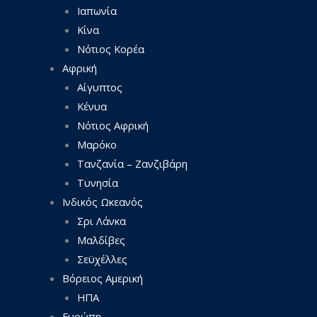
Ιαπωνία
Κίνα
Νότιος Κορέα
Αφρική
Αίγυπτος
Κένυα
Νότιος Αφρική
Μαρόκο
Τανζανία – Ζανζιβάρη
Τυνησία
Ινδικός Ωκεανός
Σρι Λάνκα
Μαλδίβες
Σεϋχέλλες
Βόρειος Αμερική
ΗΠΑ
Ευρώπη