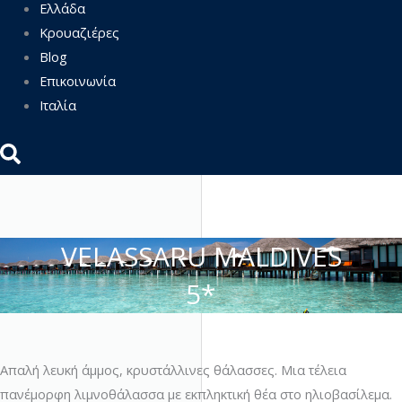
Ελλάδα
Κρουαζιέρες
Blog
Επικοινωνία
Ιταλία
VELASSARU MALDIVES
5*
Απαλή λευκή άμμος, κρυστάλλινες θάλασσες. Μια τέλεια
πανέμορφη λιμνοθάλασσα με εκπληκτική θέα στο ηλιοβασίλεμα.