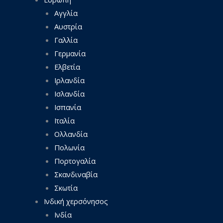
Αγγλία
Αυστρία
Γαλλία
Γερμανία
Ελβετία
Ιρλανδία
Ισλανδία
Ισπανία
Ιταλία
Ολλανδία
Πολωνία
Πορτογαλία
Σκανδιναβία
Σκωτία
Ινδική χερσόνησος
Ινδία