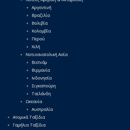
Αργεντινή
Βραζιλία
Βολιβία
Κολομβία
Περού
Χιλή
Νοτιοανατολική Ασία
Βιετνάμ
Βιρμανία
Ινδονησία
Σιγκαπούρη
Ταϊλάνδη
Ωκεανία
Αυστραλία
Ατομικά Ταξίδια
Γαμήλια Ταξίδια