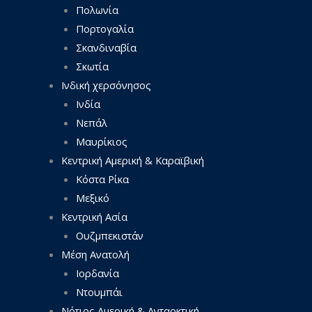
Πολωνία
Πορτογαλία
Σκανδιναβία
Σκωτία
Ινδική χερσόνησος
Ινδία
Νεπάλ
Μαυρίκιος
Κεντρική Αμερική & Καραϊβική
Κόστα Ρίκα
Μεξικό
Κεντρική Ασία
Ουζμπεκιστάν
Μέση Ανατολή
Ιορδανία
Ντουμπάι
Νότιος Αμερική & Ανταρκτική