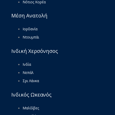
Νότιος Κορέα
Μέση Ανατολή
Ιορδανία
Ντουμπάι
Ινδική Χερσόνησος
Ινδία
Νεπάλ
Σρι Λάνκα
Ινδικός Ωκεανός
Μαλδίβες