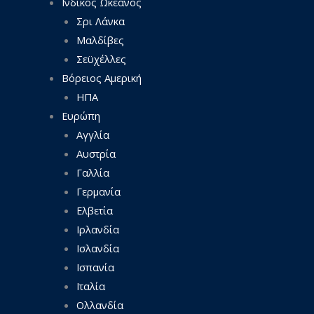
Ινδικός Ωκεανός
Σρι Λάνκα
Μαλδίβες
Σεϋχέλλες
Βόρειος Αμερική
ΗΠΑ
Ευρώπη
Αγγλία
Αυστρία
Γαλλία
Γερμανία
Ελβετία
Ιρλανδία
Ισλανδία
Ισπανία
Ιταλία
Ολλανδία