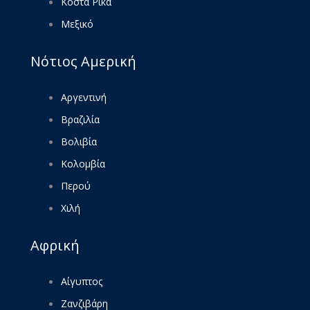
Κόστα Ρίκα
Μεξικό
Νότιος Αμερική
Αργεντινή
Βραζιλία
Βολιβία
Κολομβία
Περού
Χιλή
Αφρική
Αίγυπτος
Ζανζιβάρη