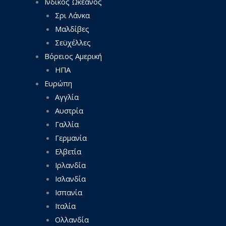
Ινδικός Ωκεανός
Σρι Λάνκα
Μαλδίβες
Σεϋχέλλες
Βόρειος Αμερική
ΗΠΑ
Ευρώπη
Αγγλία
Αυστρία
Γαλλία
Γερμανία
Ελβετία
Ιρλανδία
Ισλανδία
Ισπανία
Ιταλία
Ολλανδία