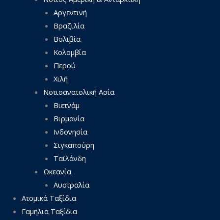
Αργεντινή
Βραζιλία
Βολιβία
Κολομβία
Περού
Χιλή
Νοτιοανατολική Ασία
Βιετνάμ
Βιρμανία
Ινδονησία
Σιγκαπούρη
Ταϊλάνδη
Ωκεανία
Αυστραλία
Ατομικά Ταξίδια
Γαμήλια Ταξίδια