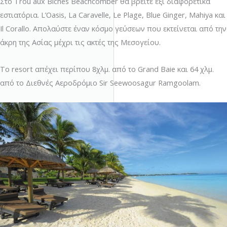
Στο Trou aux Biches Beachcomber θα βρείτε έξι διαφορετικά
εστιατόρια. L’Oasis, La Caravelle, Le Plage, Blue Ginger, Mahiya και
Il Corallo. Απολαύστε έναν κόσμο γεύσεων που εκτείνεται από την
άκρη της Ασίας μέχρι τις ακτές της Μεσογείου.
Το resort απέχει περίπου 8χλμ. από το Grand Baie και 64 χλμ.
από το Διεθνές Αεροδρόμιο Sir Seewoosagur Ramgoolam.