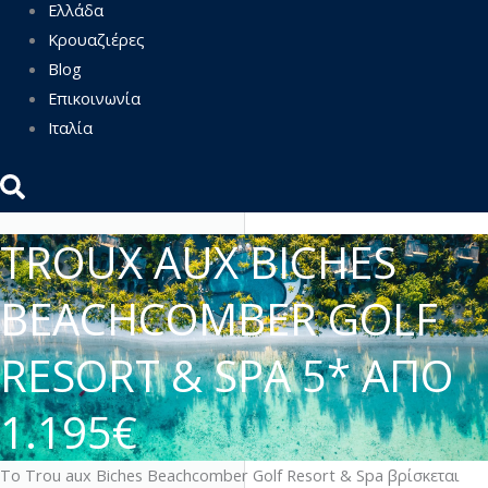
Ελλάδα
Κρουαζιέρες
Blog
Επικοινωνία
Ιταλία
TROUX AUX BICHES
BEACHCOMBER GOLF
RESORT & SPA 5* ΑΠΟ
1.195€
Το Trou aux Biches Beachcomber Golf Resort & Spa βρίσκεται