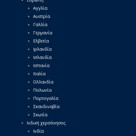
Αγγλία
Αυστρία
Γαλλία
Γερμανία
Ελβετία
Ιρλανδία
Ισλανδία
Ισπανία
Ιταλία
Ολλανδία
Πολωνία
Πορτογαλία
Σκανδιναβία
Σκωτία
Ινδική χερσόνησος
Ινδία