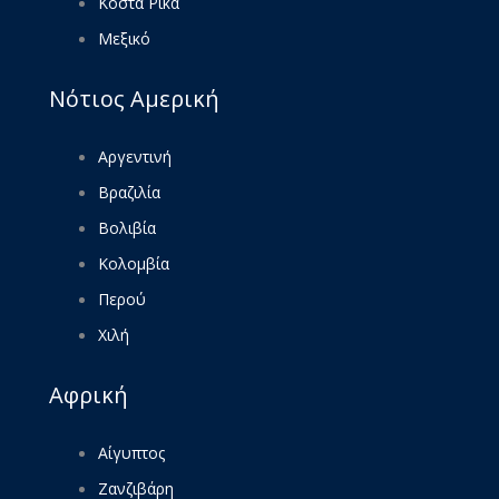
Κόστα Ρίκα
Μεξικό
Νότιος Αμερική
Αργεντινή
Βραζιλία
Βολιβία
Κολομβία
Περού
Χιλή
Αφρική
Αίγυπτος
Ζανζιβάρη