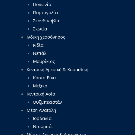
Πολωνία
Πορτογαλία
Σκανδιναβία
Σκωτία
Ινδική χερσόνησος
Ινδία
Νεπάλ
Μαυρίκιος
Κεντρική Αμερική & Καραϊβική
Κόστα Ρίκα
Μεξικό
Κεντρική Ασία
Ουζμπεκιστάν
Μέση Ανατολή
Ιορδανία
Ντουμπάι
Νότιος Αμερική & Ανταρκτική