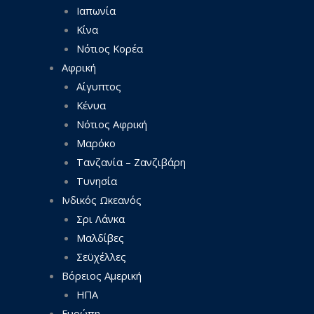
Ιαπωνία
Κίνα
Νότιος Κορέα
Αφρική
Αίγυπτος
Κένυα
Νότιος Αφρική
Μαρόκο
Τανζανία – Ζανζιβάρη
Τυνησία
Ινδικός Ωκεανός
Σρι Λάνκα
Μαλδίβες
Σεϋχέλλες
Βόρειος Αμερική
ΗΠΑ
Ευρώπη