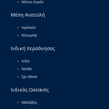
Νότιος Κορέα
Μέση Ανατολή
Ιορδανία
Ντουμπάι
Ινδική Χερσόνησος
Ινδία
Νεπάλ
Σρι Λάνκα
Ινδικός Ωκεανός
Μαλδίβες