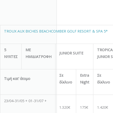
TROUX AUX BICHES BEACHCOMBER GOLF RESORT & SPA 5*
5
ΜΕ
TROPICA
J
UNIOR SUITE
ΝΥΧΤΕΣ
ΗΜΙΔΙΑΤΡΟΦΗ
J
UNIOR S
Σε
Extra
Σε
Τιμή κατ’ άτομο
δίκλινο
Night
δίκλινο
23/04-31/05 + 01-31/07 +
1.320€
175€
1.420€