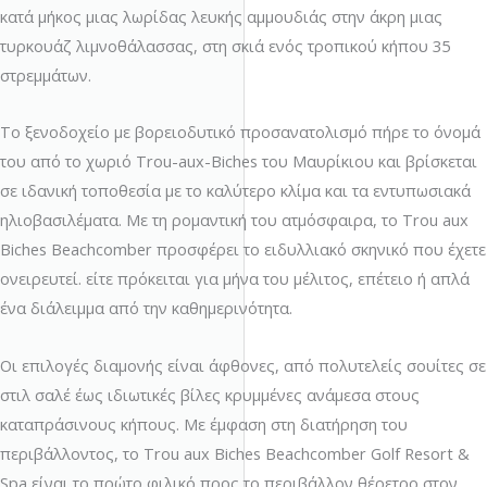
κατά μήκος μιας λωρίδας λευκής αμμουδιάς στην άκρη μιας
τυρκουάζ λιμνοθάλασσας, στη σκιά ενός τροπικού κήπου 35
στρεμμάτων.
Το ξενοδοχείο με βορειοδυτικό προσανατολισμό πήρε το όνομά
του από το χωριό Trou-aux-Biches του Μαυρίκιου και βρίσκεται
σε ιδανική τοποθεσία με το καλύτερο κλίμα και τα εντυπωσιακά
ηλιοβασιλέματα. Με τη ρομαντική του ατμόσφαιρα, το Trou aux
Biches Beachcomber προσφέρει το ειδυλλιακό σκηνικό που έχετε
ονειρευτεί. είτε πρόκειται για μήνα του μέλιτος, επέτειο ή απλά
ένα διάλειμμα από την καθημερινότητα.
Οι επιλογές διαμονής είναι άφθονες, από πολυτελείς σουίτες σε
στιλ σαλέ έως ιδιωτικές βίλες κρυμμένες ανάμεσα στους
καταπράσινους κήπους. Με έμφαση στη διατήρηση του
περιβάλλοντος, το Trou aux Biches Beachcomber Golf Resort &
Spa είναι το πρώτο φιλικό προς το περιβάλλον θέρετρο στον