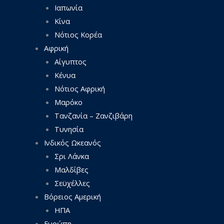
Ιαπωνία
Κίνα
Νότιος Κορέα
Αφρική
Αίγυπτος
Κένυα
Νότιος Αφρική
Μαρόκο
Τανζανία – Ζανζιβάρη
Τυνησία
Ινδικός Ωκεανός
Σρι Λάνκα
Μαλδίβες
Σεϋχέλλες
Βόρειος Αμερική
ΗΠΑ
Ευρώπη