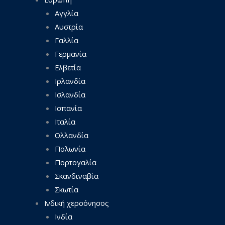
Αγγλία
Αυστρία
Γαλλία
Γερμανία
Ελβετία
Ιρλανδία
Ισλανδία
Ισπανία
Ιταλία
Ολλανδία
Πολωνία
Πορτογαλία
Σκανδιναβία
Σκωτία
Ινδική χερσόνησος
Ινδία