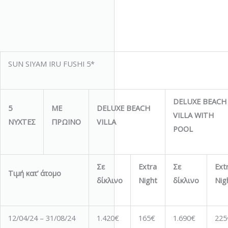
SUN SIYAM IRU FUSHI 5*
DELUXE BEACH
5
ΜΕ
DELUXE BEACH
VILLA WITH
ΝΥΧΤΕΣ
ΠΡΩΙΝΟ
VILLA
POOL
Σε
Extra
Σε
Ext
Τιμή κατ’ άτομο
δίκλινο
Night
δίκλινο
Nig
12/04/24 – 31/08/24
1.420€
165€
1.690€
225