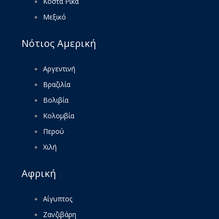
Κόστα Ρίκα
Μεξικό
Νότιος Αμερική
Αργεντινή
Βραζιλία
Βολιβία
Κολομβία
Περού
Χιλή
Αφρική
Αίγυπτος
Ζανζιβάρη