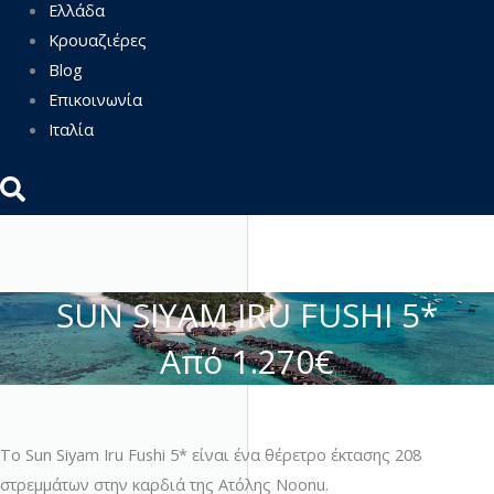
Ελλάδα
Κρουαζιέρες
Blog
Επικοινωνία
Ιταλία
SUN SIYAM IRU FUSHI 5*
Από 1.270€
Το Sun Siyam Iru Fushi 5* είναι ένα θέρετρο έκτασης 208
στρεμμάτων στην καρδιά της Ατόλης Noonu.