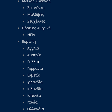
Ινδικός Ωκεανός
Σρι Λάνκα
Μαλδίβες
Σεϋχέλλες
Βόρειος Αμερική
ΗΠΑ
Ευρώπη
Αγγλία
Αυστρία
Γαλλία
Γερμανία
Ελβετία
Ιρλανδία
Ισλανδία
Ισπανία
Ιταλία
Ολλανδία