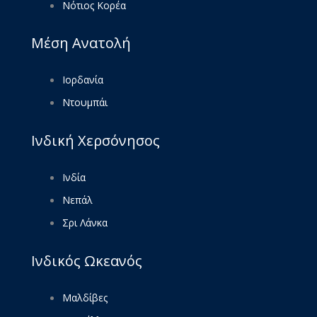
Νότιος Κορέα
Μέση Ανατολή
Ιορδανία
Ντουμπάι
Ινδική Χερσόνησος
Ινδία
Νεπάλ
Σρι Λάνκα
Ινδικός Ωκεανός
Μαλδίβες