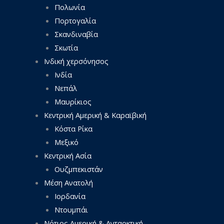
Πολωνία
Πορτογαλία
Σκανδιναβία
Σκωτία
Ινδική χερσόνησος
Ινδία
Νεπάλ
Μαυρίκιος
Κεντρική Αμερική & Καραϊβική
Κόστα Ρίκα
Μεξικό
Κεντρική Ασία
Ουζμπεκιστάν
Μέση Ανατολή
Ιορδανία
Ντουμπάι
Νότιος Αμερική & Ανταρκτική