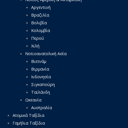
Αργεντινή
Βραζιλία
Βολιβία
Κολομβία
Περού
Χιλή
Νοτιοανατολική Ασία
Βιετνάμ
Βιρμανία
Ινδονησία
Σιγκαπούρη
Ταϊλάνδη
Ωκεανία
Αυστραλία
Ατομικά Ταξίδια
Γαμήλια Ταξίδια