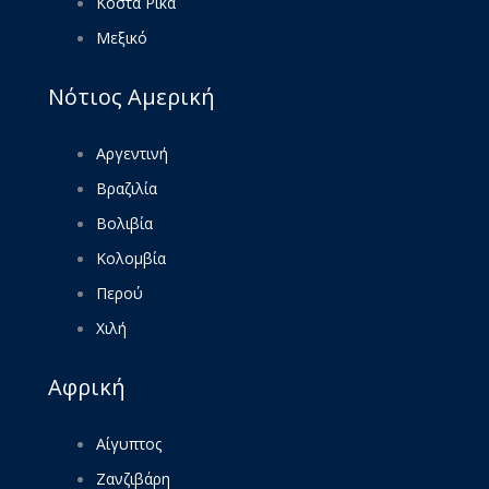
Κόστα Ρίκα
Μεξικό
Νότιος Αμερική
Αργεντινή
Βραζιλία
Βολιβία
Κολομβία
Περού
Χιλή
Αφρική
Αίγυπτος
Ζανζιβάρη