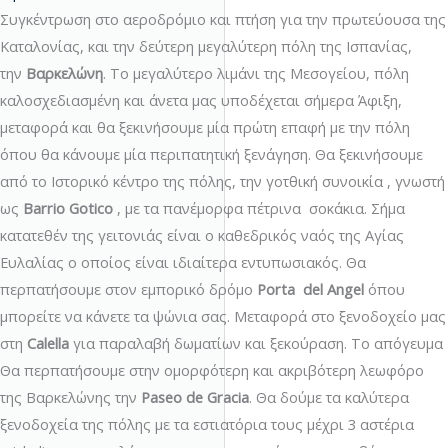
Συγκέντρωση στο αεροδρόμιο και πτήση για την πρωτεύουσα της
Καταλονίας, και την δεύτερη μεγαλύτερη πόλη της Ισπανίας,
την
Βαρκελώνη
. Το μεγαλύτερο λιμάνι της Μεσογείου, πόλη
καλοσχεδιασμένη και άνετα μας υποδέχεται σήμερα Άφιξη,
μεταφορά και θα ξεκινήσουμε μία πρώτη επαφή με την πόλη
όπου θα κάνουμε μία περιπατητική ξενάγηση. Θα ξεκινήσουμε
από το Ιστορικό κέντρο της πόλης, την γοτθική συνοικία , γνωστή
ως
Barrio
Gotico
, με τα πανέμορφα πέτρινα σοκάκια. Σήμα
κατατεθέν της γειτονιάς είναι ο καθεδρικός ναός της Αγίας
Ευλαλίας ο οποίος είναι ιδιαίτερα εντυπωσιακός. Θα
περπατήσουμε στον εμπορικό δρόμο
Porta
del
Angel
όπου
μπορείτε να κάνετε τα ψώνια σας. Μεταφορά στο ξενοδοχείο μας
στη
Calella
για παραλαβή δωματίων και ξεκούραση. Το απόγευμα
Θα περπατήσουμε στην ομορφότερη και ακριβότερη λεωφόρο
της Βαρκελώνης την
Paseo
de
Gracia
. Θα δούμε τα καλύτερα
ξενοδοχεία της πόλης με τα εστιατόρια τους μέχρι 3 αστέρια