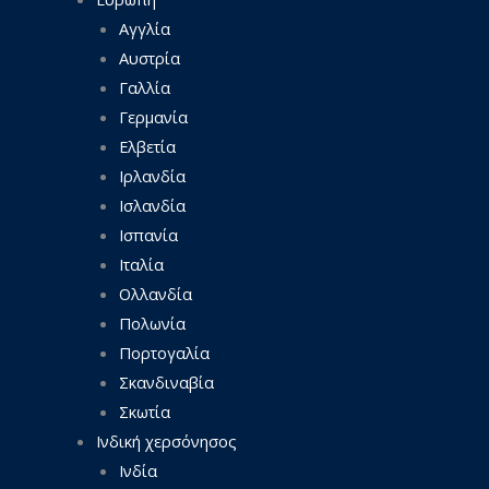
Αγγλία
Αυστρία
Γαλλία
Γερμανία
Ελβετία
Ιρλανδία
Ισλανδία
Ισπανία
Ιταλία
Ολλανδία
Πολωνία
Πορτογαλία
Σκανδιναβία
Σκωτία
Ινδική χερσόνησος
Ινδία