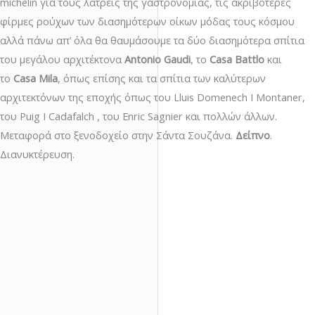
michelin για τους λάτρεις της γαστρονομίας, τις ακριβότερες
φίρμες ρούχων των διασημότερων οίκων μόδας τους κόσμου
αλλά πάνω απ’ όλα θα θαυμάσουμε τα δύο διασημότερα σπίτια
του μεγάλου αρχιτέκτονα
Antonio
Gaudi
, το
Casa
Battlo
και
το
Casa
Mila
, όπως επίσης και τα σπίτια των καλύτερων
αρχιτεκτόνων της εποχής όπως του Lluis Domenech I Montaner,
του Puig I Cadafalch , του Enric Sagnier και πολλών άλλων.
Μεταφορά στο ξενοδοχείο στην Σάντα Σουζάνα.
Δείπνο
.
Διανυκτέρευση.