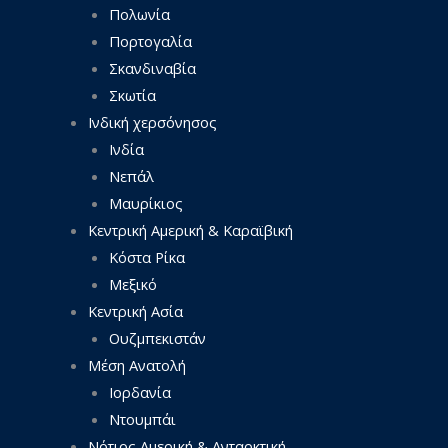
Πολωνία
Πορτογαλία
Σκανδιναβία
Σκωτία
Ινδική χερσόνησος
Ινδία
Νεπάλ
Μαυρίκιος
Κεντρική Αμερική & Καραϊβική
Κόστα Ρίκα
Μεξικό
Κεντρική Ασία
Ουζμπεκιστάν
Μέση Ανατολή
Ιορδανία
Ντουμπάι
Νότιος Αμερική & Ανταρκτική