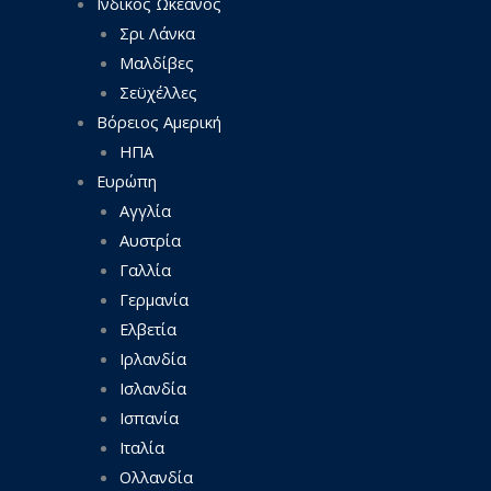
Ινδικός Ωκεανός
Σρι Λάνκα
Μαλδίβες
Σεϋχέλλες
Βόρειος Αμερική
ΗΠΑ
Ευρώπη
Αγγλία
Αυστρία
Γαλλία
Γερμανία
Ελβετία
Ιρλανδία
Ισλανδία
Ισπανία
Ιταλία
Ολλανδία