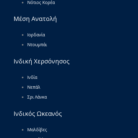
Νότιος Κορέα
Μέση Ανατολή
Ιορδανία
Ντουμπάι
Ινδική Χερσόνησος
Ινδία
Νεπάλ
Σρι Λάνκα
Ινδικός Ωκεανός
Μαλδίβες