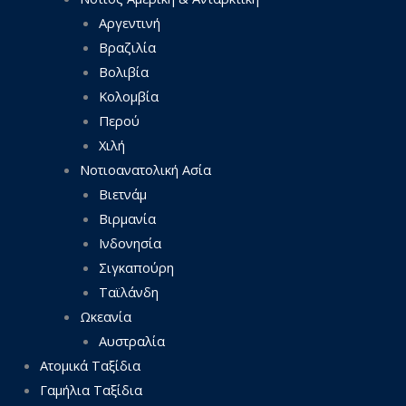
Αργεντινή
Βραζιλία
Βολιβία
Κολομβία
Περού
Χιλή
Νοτιοανατολική Ασία
Βιετνάμ
Βιρμανία
Ινδονησία
Σιγκαπούρη
Ταϊλάνδη
Ωκεανία
Αυστραλία
Ατομικά Ταξίδια
Γαμήλια Ταξίδια