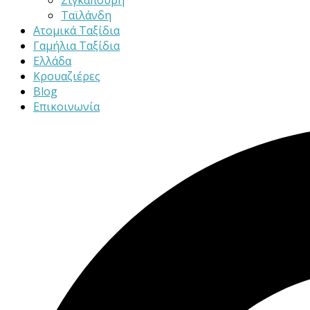
Σιγκαπούρη
Ταϊλάνδη
Ατομικά Ταξίδια
Γαμήλια Ταξίδια
Ελλάδα
Κρουαζιέρες
Blog
Επικοινωνία