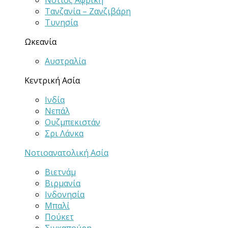
Νότιος Αφρική
Τανζανία – Ζανζιβάρη
Τυνησία
Ωκεανία
Αυστραλία
Κεντρική Ασία
Ινδία
Νεπάλ
Ουζμπεκιστάν
Σρι Λάνκα
Νοτιοανατολική Ασία
Βιετνάμ
Βιρμανία
Ινδονησία
Μπαλί
Πούκετ