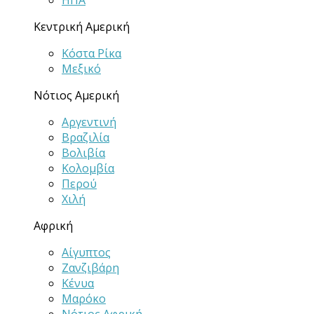
ΗΠΑ
Κεντρική Αμερική
Κόστα Ρίκα
Μεξικό
Νότιος Αμερική
Αργεντινή
Βραζιλία
Βολιβία
Κολομβία
Περού
Χιλή
Αφρική
Αίγυπτος
Ζανζιβάρη
Κένυα
Μαρόκο