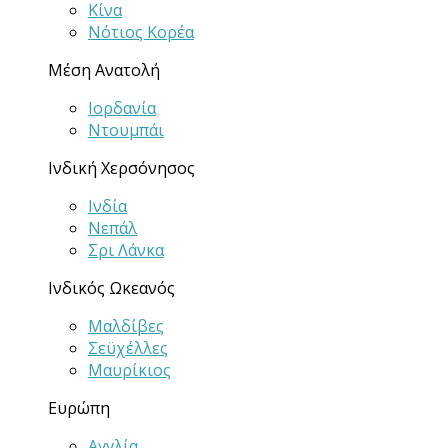
Κίνα
Νότιος Κορέα
Μέση Ανατολή
Ιορδανία
Ντουμπάι
Ινδική Χερσόνησος
Ινδία
Νεπάλ
Σρι Λάνκα
Ινδικός Ωκεανός
Μαλδίβες
Σεϋχέλλες
Μαυρίκιος
Ευρώπη
Αγγλία