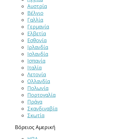
Αυστρία
Βέλγιο
Γαλλία
Γερμανία
Ελβετία
Εσθονία
Ιρλανδία
Ισλανδία
Ισπανία
Ιταλία
Λετονία
Ολλανδία
Πολωνία
Πορτογαλία
Πράγα
Σκανδιναβία
Σκωτία
Βόρειος Αμερική