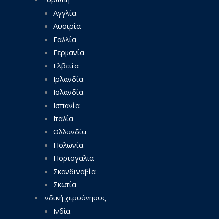
Αγγλία
Αυστρία
Γαλλία
Γερμανία
Ελβετία
Ιρλανδία
Ισλανδία
Ισπανία
Ιταλία
Ολλανδία
Πολωνία
Πορτογαλία
Σκανδιναβία
Σκωτία
Ινδική χερσόνησος
Ινδία