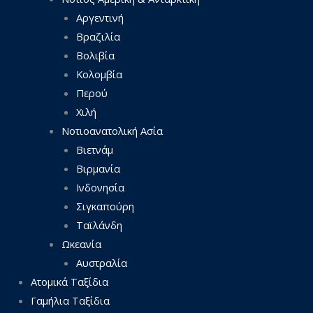
Αργεντινή
Βραζιλία
Βολιβία
Κολομβία
Περού
Χιλή
Νοτιοανατολική Ασία
Βιετνάμ
Βιρμανία
Ινδονησία
Σιγκαπούρη
Ταϊλάνδη
Ωκεανία
Αυστραλία
Ατομικά Ταξίδια
Γαμήλια Ταξίδια