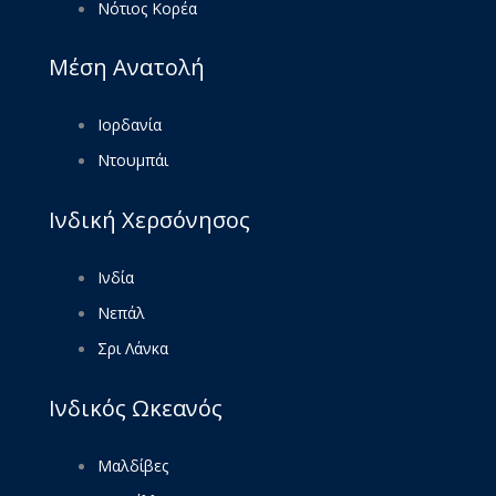
Νότιος Κορέα
Μέση Ανατολή
Ιορδανία
Ντουμπάι
Ινδική Χερσόνησος
Ινδία
Νεπάλ
Σρι Λάνκα
Ινδικός Ωκεανός
Μαλδίβες