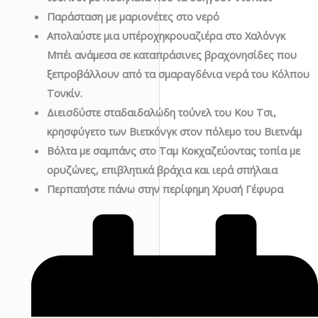
Παράσταση με μαριονέτες στο νερό
Απολαύστε μια υπέροχη
κρουαζιέρα στο Χαλόνγκ
Μπέι
ανάμεσα σε καταπράσινες βραχονησίδες που
ξεπροβάλλουν από τα σμαραγδένια νερά του Κόλπου
Τονκίν.
Διεισδύστε στα
δαιδαλώδη τούνελ του Κου Τσι,
κρησφύγετο των Βιετκόνγκ στον πόλεμο του Βιετνάμ
Βόλτα με σαμπάνς στο Ταμ Κοκ
χαζεύοντας τοπία με
ορυζώνες, επιβλητικά βράχια και ιερά σπήλαια
Περπατήστε πάνω στην περίφημη
Χρυσή Γέφυρα