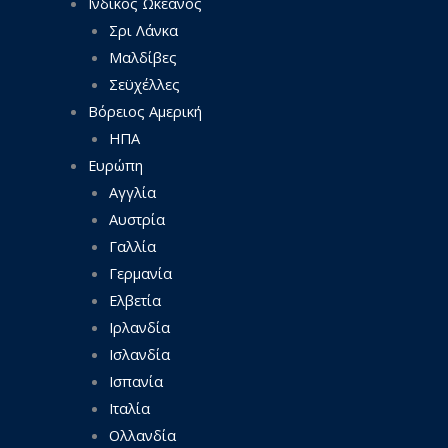
Ινδικός Ωκεανός
Σρι Λάνκα
Μαλδίβες
Σεϋχέλλες
Βόρειος Αμερική
ΗΠΑ
Ευρώπη
Αγγλία
Αυστρία
Γαλλία
Γερμανία
Ελβετία
Ιρλανδία
Ισλανδία
Ισπανία
Ιταλία
Ολλανδία