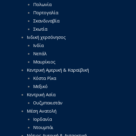
Πολωνία
Πορτογαλία
Σκανδιναβία
Σκωτία
Ινδική χερσόνησος
Ινδία
Νεπάλ
Μαυρίκιος
Κεντρική Αμερική & Καραϊβική
Κόστα Ρίκα
Μεξικό
Κεντρική Ασία
Ουζμπεκιστάν
Μέση Ανατολή
Ιορδανία
Ντουμπάι
Νότιος Αμερική & Ανταρκτική