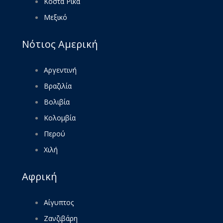
Κόστα Ρίκα
Μεξικό
Νότιος Αμερική
Αργεντινή
Βραζιλία
Βολιβία
Κολομβία
Περού
Χιλή
Αφρική
Αίγυπτος
Ζανζιβάρη