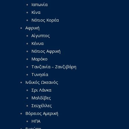
Ιαπωνία
Κίνα
Νότιος Κορέα
Αφρική
Αίγυπτος
Κένυα
Νότιος Αφρική
Μαρόκο
Τανζανία – Ζανζιβάρη
Τυνησία
Ινδικός Ωκεανός
Σρι Λάνκα
Μαλδίβες
Σεϋχέλλες
Βόρειος Αμερική
ΗΠΑ
Ευρώπη