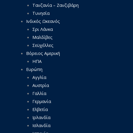
Τανζανία – Ζανζιβάρη
Τυνησία
Ινδικός Ωκεανός
Σρι Λάνκα
Μαλδίβες
Σεϋχέλλες
Βόρειος Αμερική
ΗΠΑ
Ευρώπη
Αγγλία
Αυστρία
Γαλλία
Γερμανία
Ελβετία
Ιρλανδία
Ισλανδία