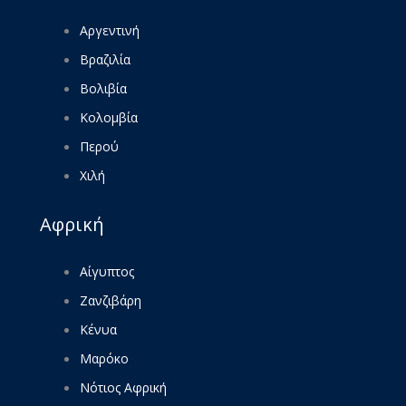
Αργεντινή
Βραζιλία
Βολιβία
Κολομβία
Περού
Χιλή
Αφρική
Αίγυπτος
Ζανζιβάρη
Κένυα
Μαρόκο
Νότιος Αφρική