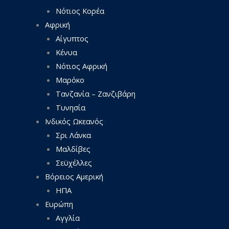
Νότιος Κορέα
Αφρική
Αίγυπτος
Κένυα
Νότιος Αφρική
Μαρόκο
Τανζανία – Ζανζιβάρη
Τυνησία
Ινδικός Ωκεανός
Σρι Λάνκα
Μαλδίβες
Σεϋχέλλες
Βόρειος Αμερική
ΗΠΑ
Ευρώπη
Αγγλία