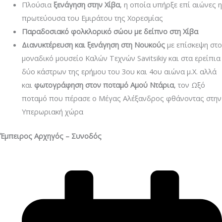
Πλούσια
ξενάγηση στην Χίβα
, η οποία υπήρξε επί αιώνες η
πρωτεύουσα του Εμιράτου της Χορεσμίας
Παραδοσιακό φολκλορικό σώου με δείπνο στη Χίβα
Διανυκτέρευση και ξενάγηση στη Νουκούς
με επίσκεψη στο
μοναδικό μουσείο Καλών Τεχνών Savitsikiy και στα ερείπια
δύο κάστρων της ερήμου του 3ου και 4ου αιώνα μ.Χ. αλλά
και
φωτογράφηση στον ποταμό Αμού Ντάρια
, τον Ωξό
ποταμό που πέρασε ο Μέγας Αλέξανδρος φθάνοντας στην
Υπερωριακή χώρα
Έμπειρος Αρχηγός – Συνοδός