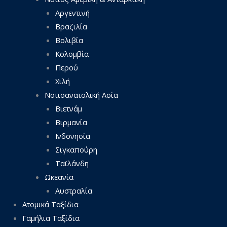
Αργεντινή
Βραζιλία
Βολιβία
Κολομβία
Περού
Χιλή
Νοτιοανατολική Ασία
Βιετνάμ
Βιρμανία
Ινδονησία
Σιγκαπούρη
Ταϊλάνδη
Ωκεανία
Αυστραλία
Ατομικά Ταξίδια
Γαμήλια Ταξίδια