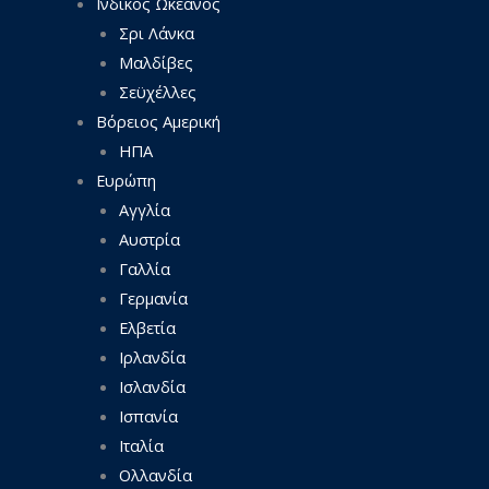
Ινδικός Ωκεανός
Σρι Λάνκα
Μαλδίβες
Σεϋχέλλες
Βόρειος Αμερική
ΗΠΑ
Ευρώπη
Αγγλία
Αυστρία
Γαλλία
Γερμανία
Ελβετία
Ιρλανδία
Ισλανδία
Ισπανία
Ιταλία
Ολλανδία