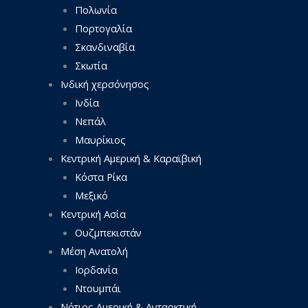
Πολωνία
Πορτογαλία
Σκανδιναβία
Σκωτία
Ινδική χερσόνησος
Ινδία
Νεπάλ
Μαυρίκιος
Κεντρική Αμερική & Καραϊβική
Κόστα Ρίκα
Μεξικό
Κεντρική Ασία
Ουζμπεκιστάν
Μέση Ανατολή
Ιορδανία
Ντουμπάι
Νότιος Αμερική & Ανταρκτική