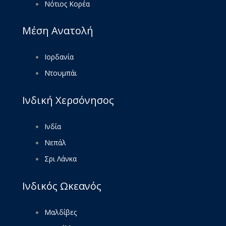
Νότιος Κορέα
Μέση Ανατολή
Ιορδανία
Ντουμπάι
Ινδική Χερσόνησος
Ινδία
Νεπάλ
Σρι Λάνκα
Ινδικός Ωκεανός
Μαλδίβες