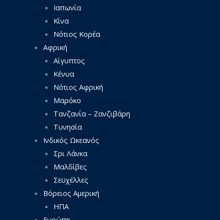
Ιαπωνία
Κίνα
Νότιος Κορέα
Αφρική
Αίγυπτος
Κένυα
Νότιος Αφρική
Μαρόκο
Τανζανία – Ζανζιβάρη
Τυνησία
Ινδικός Ωκεανός
Σρι Λάνκα
Μαλδίβες
Σεϋχέλλες
Βόρειος Αμερική
ΗΠΑ
Ευρώπη