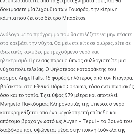
εντυπωσιαστείτε από τα χειροτεχνήματά τους και θα
δοκιμάσετε μία λιχουδιά των Γουαράο, την κίτρινη
κάμπια που ζει στο δέντρο Μπαρέτσε.
Ανάλογα με το πρόγραμμα που θα επιλέξετε να μην πέσετε
στο κρεβάτι την νύχτα. Θα μείνετε είτε σε αιώρες, είτε σε
ιδιωτικές καλύβες με τρεχούμενο νερό και
ηλεκτρισμό.
Πριν σας πάρει ο ύπνος συλλογιστείτε μία
νύχτα πολυτελείας.
Ο ψηλότερος καταρράκτης του
κόσμου
Angel
Falls
, 15 φορές ψηλότερος από τον Νιαγάρα,
βρίσκεται στο Εθνικό Πάρκο
Canaima
, τόσο εντυπωσιακός
όσο και το τοπίο. Έχει ύψος 979 μέτρα και αποτελεί
Μνημείο Παγκόσμιας Κληρονομιάς της
Unesco
.
ο νερό
κατακρημνίζεται από ένα μεγαλοπρεπή επίπεδο και
απότομο βράχο γνωστό ως
Auyan
–
Tepui
– το βουνό του
διαβόλου που υψώνεται μέσα στην πυκνή ζούγκλα της