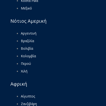
Κόστα Ρίκα
Μεξικό
Νότιος Αμερική
Αργεντινή
Βραζιλία
Βολιβία
Κολομβία
Περού
Χιλή
Αφρική
Αίγυπτος
Ζανζιβάρη