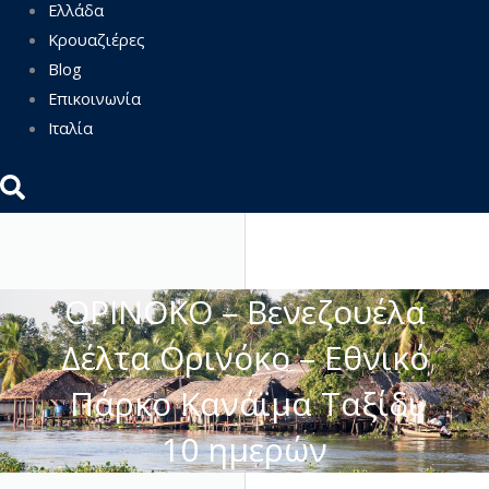
Ελλάδα
Κρουαζιέρες
Blog
Επικοινωνία
Ιταλία
ΟΡΙΝΟΚΟ – Βενεζουέλα
Δέλτα Ορινόκο – Εθνικό
Πάρκο Κανάϊμα Ταξίδι
10 ημερών