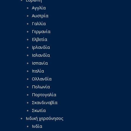
Αγγλία
Αυστρία
Γαλλία
Γερμανία
Ελβετία
Ιρλανδία
Ισλανδία
Ισπανία
Ιταλία
Ολλανδία
Πολωνία
Πορτογαλία
Σκανδιναβία
Σκωτία
Ινδική χερσόνησος
Ινδία